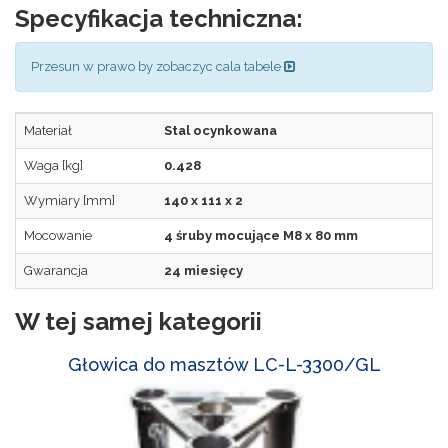
Specyfikacja techniczna:
Przesun w prawo by zobaczyc cala tabele
Materiał
Stal ocynkowana
Waga [kg]
0.428
Wymiary [mm]
140 x 111 x 2
Mocowanie
4 śruby mocujące M8 x 80 mm
Gwarancja
24 miesięcy
W tej samej kategorii
Głowica do masztów LC-L-3300/GL