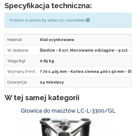
Specyfikacja techniczna:
Przesun w prawo by zobaczyc cala tabele
Materiał
Stal ocynkowana
W zestawie
Śledzie - 6 szt. Mocowanie odciągów - 9 szt.
Waga [kg]
0.65 kg
Wymiary [mm]
? 70 x 405 mm - Kotwa ziemna 400 x 50 mm - Śle
Gwarancja
24 miesięcy
W tej samej kategorii
Głowica do masztów LC-L-3300/GL