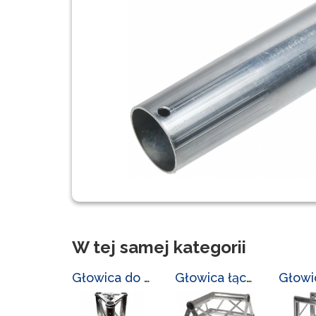
W tej samej kategorii
Głowica do masztów LC-L-3300/GL
Głowica łącząca LC-L-3300/GL-2/3