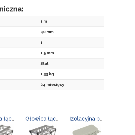
niczna:
1 m
40 mm
1
1,5 mm
Stal
1,33 kg
24 miesięcy
Głowica łącząca LC-L-3300/GL-3/8
Głowica łącząca LC-L-3300/GL-4/2
Izolacyjna puszka odgałęźna LC-PK-6