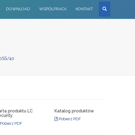
Szukaj
DOWNLOAD
WSPÓŁPRACA
KONTAKT
.0SS/40
arta produktu LC
Katalog produktów
curity
Pobierz PDF
Pobierz PDF