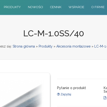
PRODUKTY
NOWOŚCI
CENNIK
WSPARCIE
O FIRMIE
LC-M-1.0SS/40
esz się:
Strona główna
»
Produkty
»
Akcesoria montażowe
»
LC-M-1
Pytanie o produkt
K
Se
Zapytaj