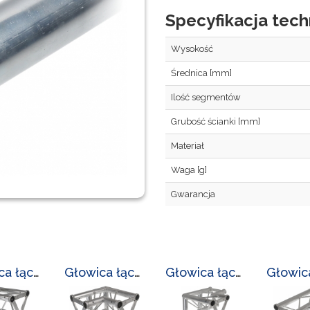
Specyfikacja tech
Wysokość
Średnica [mm]
Ilość segmentów
Grubość ścianki [mm]
Materiał
Waga [g]
Gwarancja
Głowica łącząca LC-L-3300/GL-2/7
Głowica łącząca LC-L-3300/GL-3/5
Głowica łącząca LC-L-3300/GL-3/6