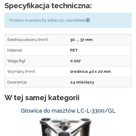
Specyfikacja techniczna:
Przesun w prawo by zobaczyc cala tabele
Średnica otworu [mm]
30 ... 37 mm
Materiał
PET
Waga [kg]
0.007
Wymiary [mm]
średnica 40 x 20 mm
Gwarancja
24 miesięcy
W tej samej kategorii
Głowica do masztów LC-L-3300/GL