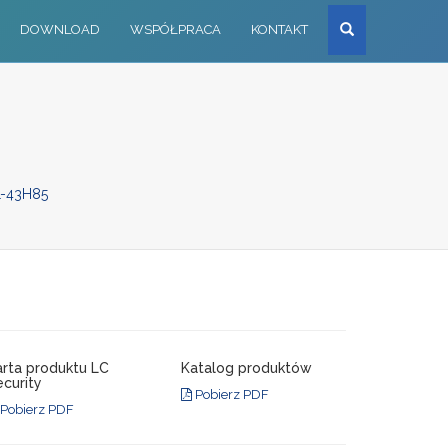
Szukaj
DOWNLOAD
WSPÓŁPRACA
KONTAKT
-43H85
arta produktu LC
Katalog produktów
curity
Pobierz PDF
Pobierz PDF