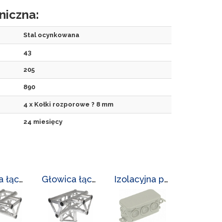
niczna:
Stal ocynkowana
43
205
890
4 x Kołki rozporowe ? 8 mm
24 miesięcy
Głowica łącząca LC-L-3300/GL-3/8
Głowica łącząca LC-L-3300/GL-4/2
Izolacyjna puszka odgałęźna LC-PK-6