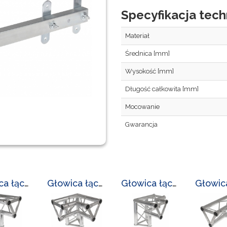
Specyfikacja tech
Materiał
Średnica [mm]
Wysokość [mm]
Długość całkowita [mm]
Mocowanie
Gwarancja
Głowica łącząca LC-L-3300/GL-2/7
Głowica łącząca LC-L-3300/GL-3/5
Głowica łącząca LC-L-3300/GL-3/6