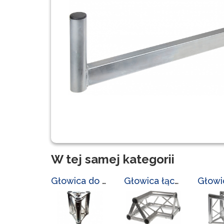
W tej samej kategorii
Głowica do masztów LC-L-3300/GL
Głowica łącząca LC-L-3300/GL-2/3