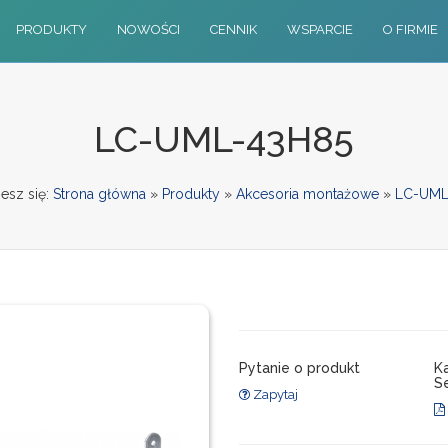
PRODUKTY
NOWOŚCI
CENNIK
WSPARCIE
O FIRMIE
LC-UML-43H85
esz się:
Strona główna
»
Produkty
»
Akcesoria montażowe
»
LC-UML
Pytanie o produkt
K
Se
Zapytaj