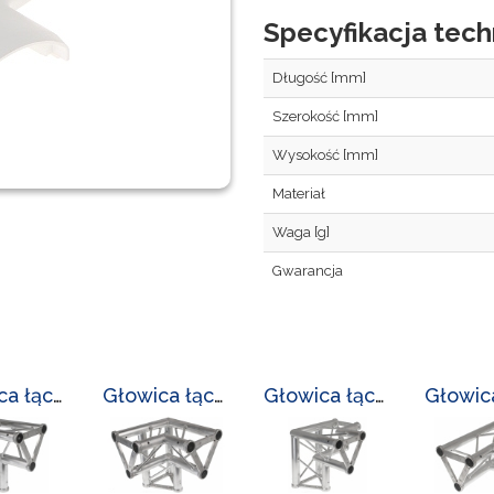
Specyfikacja tech
Długość [mm]
Szerokość [mm]
Wysokość [mm]
Materiał
Waga [g]
Gwarancja
Głowica łącząca LC-L-3300/GL-2/7
Głowica łącząca LC-L-3300/GL-3/5
Głowica łącząca LC-L-3300/GL-3/6