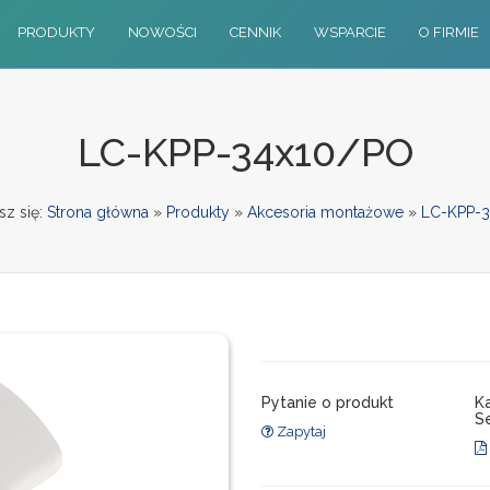
PRODUKTY
NOWOŚCI
CENNIK
WSPARCIE
O FIRMIE
LC-KPP-34x10/PO
sz się:
Strona główna
»
Produkty
»
Akcesoria montażowe
»
LC-KPP-
Pytanie o produkt
K
Se
Zapytaj