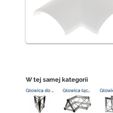
W tej samej kategorii
Głowica do masztów LC-L-3300/GL
Głowica łącząca LC-L-3300/GL-2/3