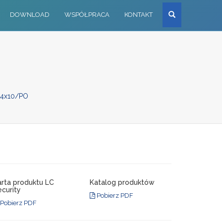
Szukaj
DOWNLOAD
WSPÓŁPRACA
KONTAKT
34x10/PO
arta produktu LC
Katalog produktów
curity
Pobierz PDF
Pobierz PDF