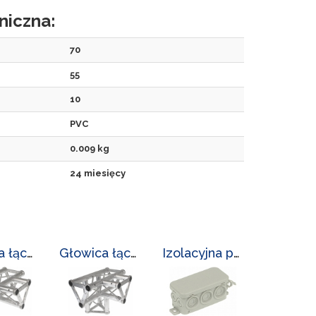
niczna:
70
55
10
PVC
0.009 kg
24 miesięcy
Głowica łącząca LC-L-3300/GL-3/8
Głowica łącząca LC-L-3300/GL-4/2
Izolacyjna puszka odgałęźna LC-PK-6