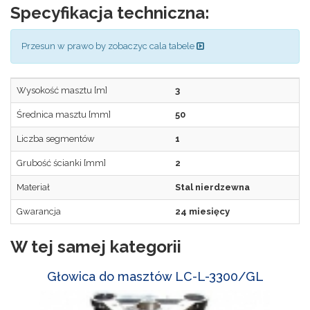
Specyfikacja techniczna:
Przesun w prawo by zobaczyc cala tabele
Wysokość masztu [m]
3
Średnica masztu [mm]
50
Liczba segmentów
1
Grubość ścianki [mm]
2
Materiał
Stal nierdzewna
Gwarancja
24 miesięcy
W tej samej kategorii
Głowica do masztów LC-L-3300/GL