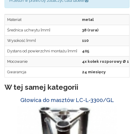
Przesun w prawo by zobaczyc cala tabele
Materiał
metal
Średnica uchwytu [mm]
38 (rura)
Wysokość [mm]
110
Dystans od powierzchni montażu [mm]
405
Mocowanie
4x kołek rozporowy Ø 10
Gwarancja
24 miesięcy
W tej samej kategorii
Głowica do masztów LC-L-3300/GL