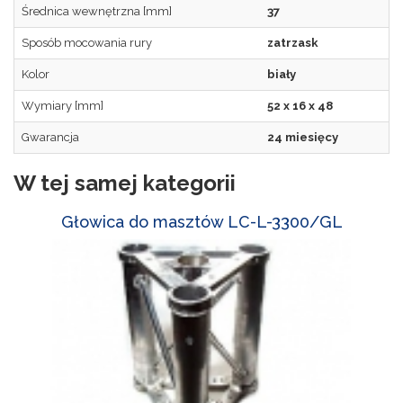
Średnica wewnętrzna [mm]
37
Sposób mocowania rury
zatrzask
Kolor
biały
Wymiary [mm]
52 x 16 x 48
Gwarancja
24 miesięcy
W tej samej kategorii
Głowica do masztów LC-L-3300/GL