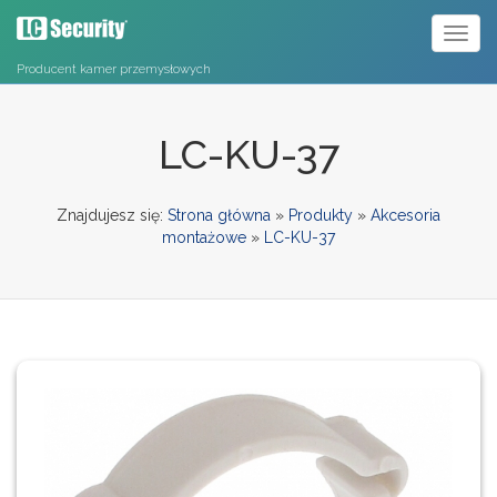
Toggl
naviga
Producent kamer przemysłowych
LC-KU-37
Znajdujesz się:
Strona główna
»
Produkty
»
Akcesoria
montażowe
»
LC-KU-37