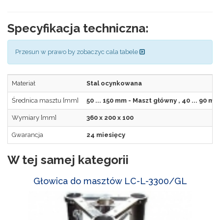
Specyfikacja techniczna:
Przesun w prawo by zobaczyc cala tabele
Materiał
Stal ocynkowana
Średnica masztu [mm]
50 ... 150 mm - Maszt główny , 40 ... 90 
Wymiary [mm]
360 x 200 x 100
Gwarancja
24 miesięcy
W tej samej kategorii
Głowica do masztów LC-L-3300/GL